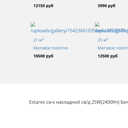
12150 руб
3990 руб
2
2
21 м
25 м
Матовое полотно
Матовое полот
10500 руб
12500 руб
Estares св-к накладной св/д 25W(2400lm) Б