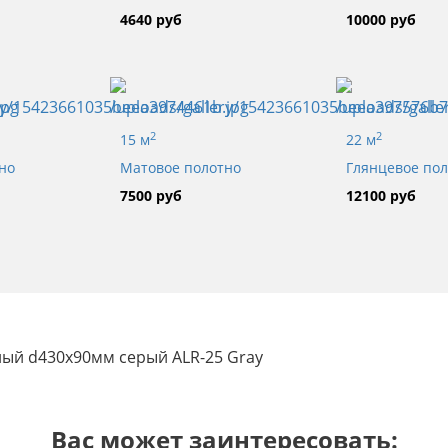
4640 руб
10000 руб
2
2
15 м
22 м
но
Матовое полотно
Глянцевое по
7500 руб
12100 руб
елый d430x90мм серый ALR-25 Gray
Вас может заинтересовать: