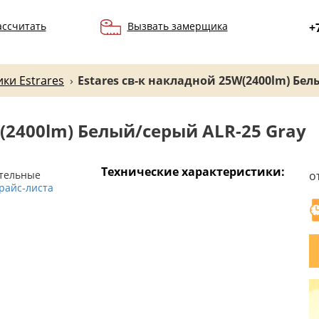
ассчитать
Вызвать замерщика
+
ки Estrares
›
Estares св-к накладной 25W(2400lm) Бел
W(2400lm) Белый/серый ALR-25 Gray
Технические характеристики:
ительные
о
райс-листа