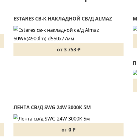
ESTARES СВ-К НАКЛАДНОЙ СВ/Д ALMAZ
М
60WR(4900LM) D550X77ММ
от 3 753
P
П
ЛЕНТА СВ/Д SWG 24W 3000К 5М
от 0
P