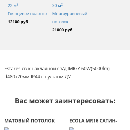
2
2
22 м
30 м
Глянцевое полотно
Многоуровневый
12100 руб
потолок
21000 руб
Estares св-к накладной св/д IMIGY 60W(5000lm)
d480x70мм IP44 с пультом ДУ
Вас может заинтересовать:
МАТОВЫЙ ПОТОЛОК
ECOLA MR16 САТИН-
23 М2
ХРОМ