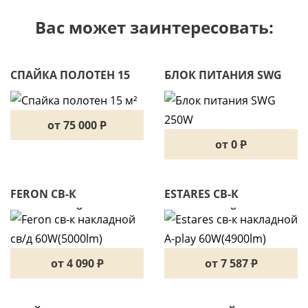
Вас может заинтересовать:
СПАЙКА ПОЛОТЕН 15
БЛОК ПИТАНИЯ SWG
М²
250W
от 75 000
P
от 0
P
FERON СВ-К
ESTARES СВ-К
НАКЛАДНОЙ СВ/Д
НАКЛАДНОЙ A-PLAY
60W(5000LM)
60W(4900LM)
от 4 090
P
от 7 587
P