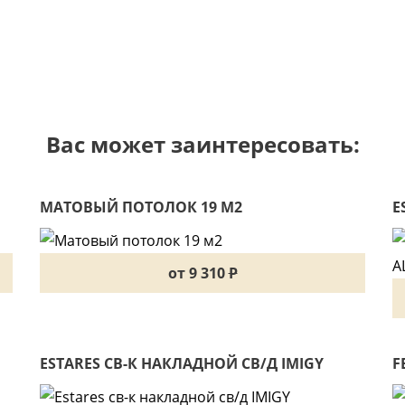
Вас может заинтересовать:
МАТОВЫЙ ПОТОЛОК 19 М2
E
З
от 9 310
P
ESTARES СВ-К НАКЛАДНОЙ СВ/Д IMIGY
F
60W(5000LM) D480X70ММ